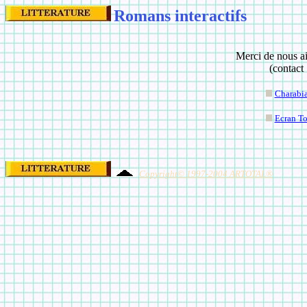
Romans interactifs
Merci de nous ai
(contact
Charabi
Ecran To
Copyright© 1997-2004 ARTOTAL®