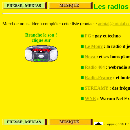
Les radios 
Merci de nous aider à compléter cette liste (contact :
artotal@artotal.
Branche le son !
FG
: gay et techno
clique sur
Le Mouv
: la radio d'j
Nova
: et ses bons plan
Radio 404
: webradio a
Radio-France
: et tout
STREAMY
: des fréq
WNE
: Warum Net Ex
Copyright© 19