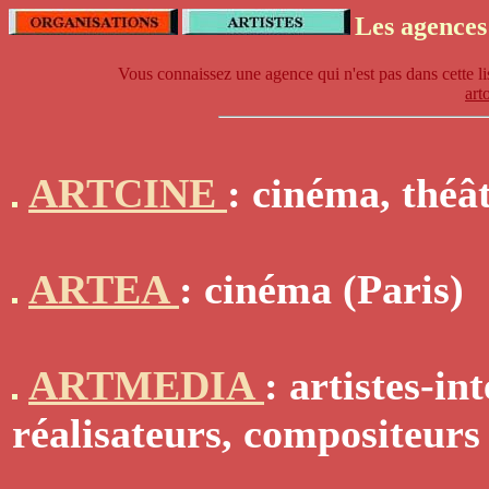
Les agences 
Vous connaissez une agence qui n'est pas dans cette lis
art
ARTCINE
: cinéma, théât
ARTEA
: cinéma (Paris)
ARTMEDIA
: artistes-in
réalisateurs, compositeur