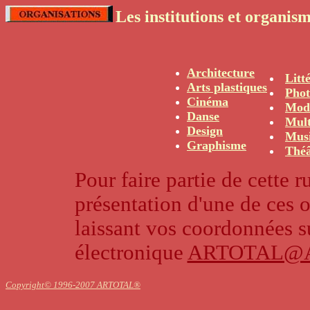
Les institutions et organism
Architecture
Litt
Arts plastiques
Phot
Cinéma
Mod
Danse
Mult
Design
Mus
Graphisme
Théâ
Pour faire partie de cette 
présentation d'une de ces 
laissant vos coordonnées su
électronique
ARTOTAL@
Copyright© 1996-2007 ARTOTAL®